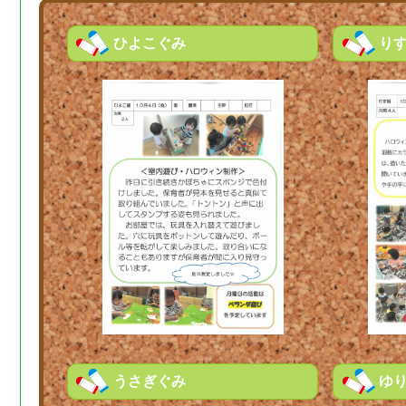
ひよこぐみ
り
うさぎぐみ
ゆ